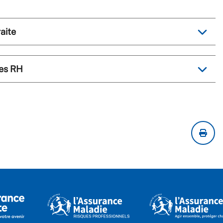
aite
ces RH