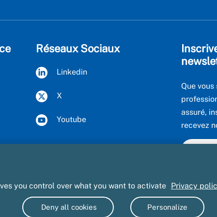
ce
Réseaux Sociaux
Inscriv
newsle
Linkedin
Que vous 
X
professio
assuré, in
Youtube
recevez n
Voir to
ives you control over what you want to activate
Privacy poli
onnées personnelles
Marchés publics
Accessibilité : partielle
Deny all cookies
Personalize