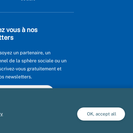
ez vous à nos
tters
soyez un partenaire, un
nnel de la sphère sociale ou un
scrivez-vous gratuitement et
os newsletters.
utes nos newsletters
cy
OK, accept all
ment conforme
Gestion des cookies
Presse