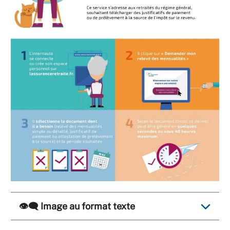
👁️‍🗨️ Image au format texte