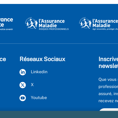
ce
Réseaux Sociaux
Inscriv
newsle
Linkedin
Que vous 
X
professio
assuré, in
Youtube
recevez n
Voir to